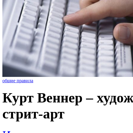
общие правила
Курт Веннер – худо
стрит-арт