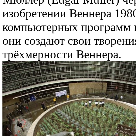
изобретении Веннера 198
компьютерных программ 
они создают свои творен
трёхмерности Веннера.