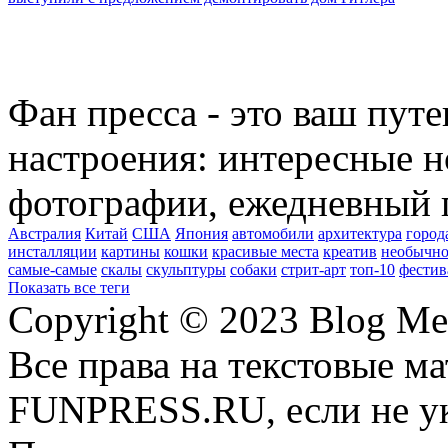
Фан пресса - это ваш пут
настроения: интересные н
фотографии, ежедневный 
Австралия
Китай
США
Япония
автомобили
архитектура
город
инсталляции
картины
кошки
красивые места
креатив
необычно
самые-самые
скалы
скульптуры
собаки
стрит-арт
топ-10
фестив
Показать все теги
Copyright © 2023 Blog Me
Все права на текстовые м
FUNPRESS.RU, если не ук