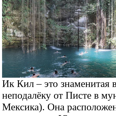
Ик Кил – это знаменитая 
неподалёку от Писте в м
Мексика). Она расположен