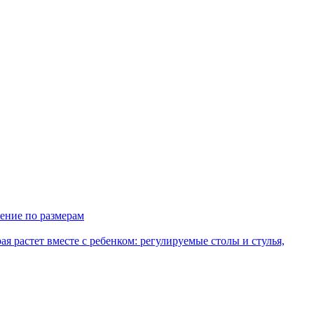
ение по размерам
рая растет вместе с ребенком: регулируемые столы и стулья,