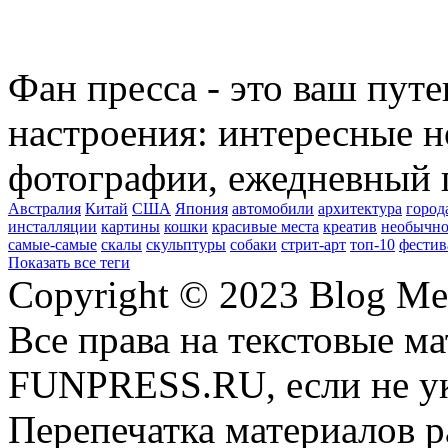
Фан пресса - это ваш пут
настроения: интересные н
фотографии, ежедневный 
Австралия
Китай
США
Япония
автомобили
архитектура
город
инсталляции
картины
кошки
красивые места
креатив
необычно
самые-самые
скалы
скульптуры
собаки
стрит-арт
топ-10
фестив
Показать все теги
Copyright © 2023 Blog Me
Все права на текстовые м
FUNPRESS.RU, если не ук
Перепечатка материалов р