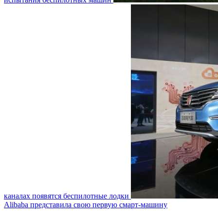
каналах появятся беспилотные лодки
Alibaba представила свою первую смарт-машину