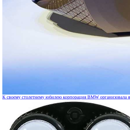
К своему столетнему юбилею корпорация BMW организовала я