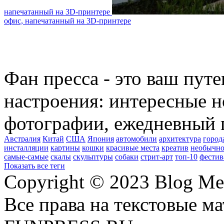
напечатанный на 3D-принтере
офис, напечатанный на 3D-принтере
Фан пресса - это ваш пут
настроения: интересные н
фотографии, ежедневный 
Австралия
Китай
США
Япония
автомобили
архитектура
город
инсталляции
картины
кошки
красивые места
креатив
необычно
самые-самые
скалы
скульптуры
собаки
стрит-арт
топ-10
фестив
Показать все теги
Copyright © 2023 Blog Me
Все права на текстовые м