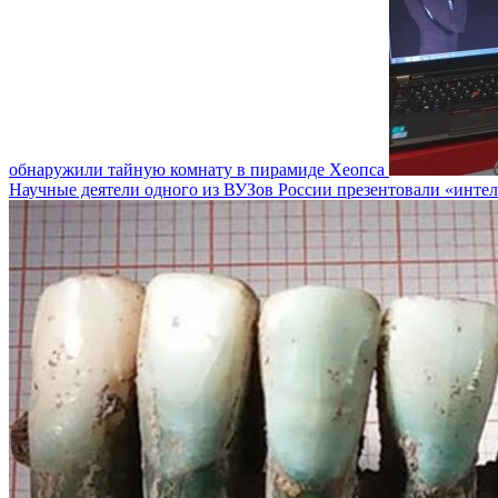
обнаружили тайную комнату в пирамиде Хеопса
Научные деятели одного из ВУЗов России презентовали «инт