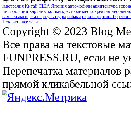
Австралия
Китай
США
Япония
автомобили
архитектура
город
инсталляции
картины
кошки
красивые места
креатив
необычно
самые-самые
скалы
скульптуры
собаки
стрит-арт
топ-10
фестив
Показать все теги
Copyright © 2023 Blog Me
Все права на текстовые м
FUNPRESS.RU, если не ук
Перепечатка материалов р
прямой кликабельной сс