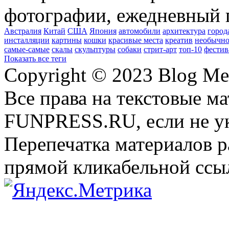
фотографии, ежедневный 
Австралия
Китай
США
Япония
автомобили
архитектура
город
инсталляции
картины
кошки
красивые места
креатив
необычно
самые-самые
скалы
скульптуры
собаки
стрит-арт
топ-10
фестив
Показать все теги
Copyright © 2023 Blog Me
Все права на текстовые м
FUNPRESS.RU, если не ук
Перепечатка материалов р
прямой кликабельной сс