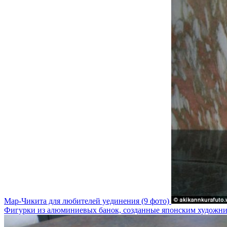
Мар-Чикита для любителей уединения (9 фото)
Фигурки из алюминиевых банок, созданные японским художн