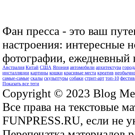
Фан пресса - это ваш пут
настроения: интересные н
фотографии, ежедневный 
Австралия
Китай
США
Япония
автомобили
архитектура
город
инсталляции
картины
кошки
красивые места
креатив
необычно
самые-самые
скалы
скульптуры
собаки
стрит-арт
топ-10
фестив
Показать все теги
Copyright © 2023 Blog Me
Все права на текстовые м
FUNPRESS.RU, если не ук
Перепечатка материалов р