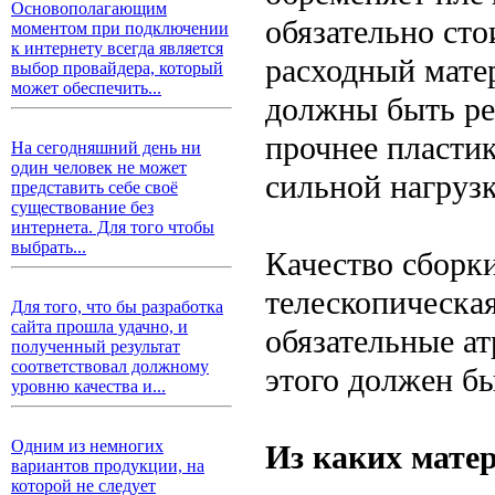
Основополагающим
обязательно сто
моментом при подключении
к интернету всегда является
расходный матер
выбор провайдера, который
может обеспечить...
должны быть ре
прочнее пластик
На сегодняшний день ни
один человек не может
сильной нагрузк
представить себе своё
существование без
интернета. Для того чтобы
выбрать...
Качество сборк
телескопическа
Для того, что бы разработка
сайта прошла удачно, и
обязательные а
полученный результат
соответствовал должному
этого должен б
уровню качества и...
Одним из немногих
Из каких мате
вариантов продукции, на
которой не следует