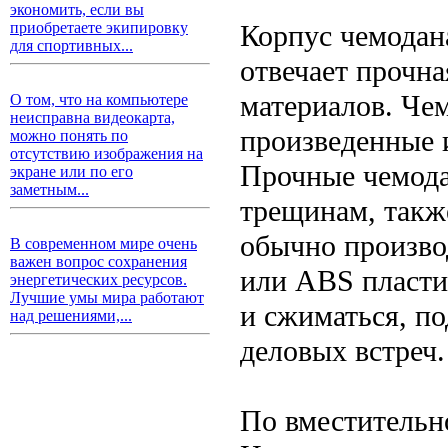
экономить, если вы
Корпус чемодан
приобретаете экипировку
для спортивных...
отвечает прочн
материалов. Чем
О том, что на компьютере
неисправна видеокарта,
произведенные и
можно понять по
отсутствию изображения на
Прочные чемода
экране или по его
заметным...
трещинам, такж
обычно произво
В современном мире очень
важен вопрос сохранения
или ABS пласти
энергетических ресурсов.
Лучшие умы мира работают
и сжиматься, по
над решениями,...
деловых встреч.
По вместительн