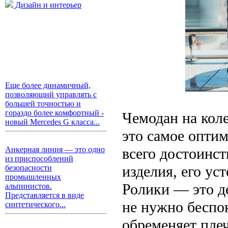
Дизайн и интерьер
Еще более динамичный,
позволяющий управлять с
большей точностью и
гораздо более комфортный -
Чемодан на кол
новый Mercedes G класса...
это самое опти
всего достоинст
Анкерная линия — это одно
из приспособлений
изделия, его ус
безопасности
промышленных
Ролики — это д
альпинистов.
Представляется в виде
не нужно беспок
синтетического...
обременяет пле