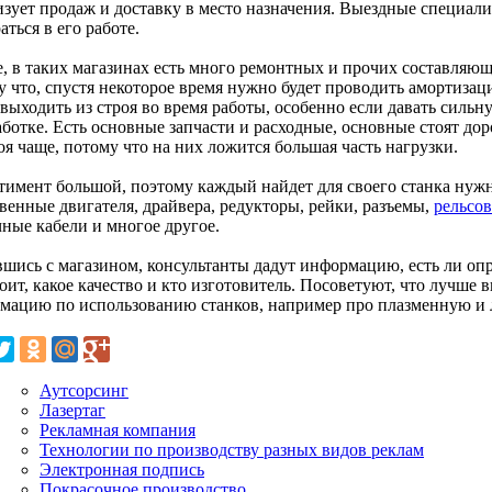
изует продаж и доставку в место назначения. Выездные специали
аться в его работе.
е, в таких магазинах есть много ремонтных и прочих составляющ
у что, спустя некоторое время нужно будет проводить амортизац
выходить из строя во время работы, особенно если давать сильн
ботке. Есть основные запчасти и расходные, основные стоят дор
оя чаще, потому что на них ложится большая часть нагрузки.
тимент большой, поэтому каждый найдет для своего станка нужн
венные двигателя, драйвера, редукторы, рейки, разъемы,
рельсо
чные кабели и многое другое.
вшись с магазином, консультанты дадут информацию, есть ли опр
оит, какое качество и кто изготовитель. Посоветуют, что лучше 
мацию по использованию станков, например про плазменную и ла
Аутсорсинг
Лазертаг
Рекламная компания
Технологии по производству разных видов реклам
Электронная подпись
Покрасочное производство