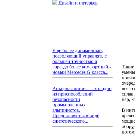
Дизайн и интерьер
Еще более динамичный,
позволяющий управлять с
большей точностью и
Такие
гораздо более комфортный -
умень
новый Mercedes G класса...
произ
очере
всего 
Анкерная линия — это одно
сплав
из приспособлений
пар, к
безопасности
промышленных
В инт
альпинистов.
древес
Представляется в виде
мощно
синтетического...
обору
потом