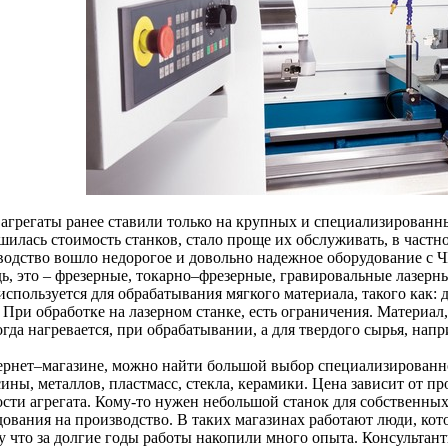
 агрегаты ранее ставили только на крупных и специализированн
шилась стоимость станков, стало проще их обслуживать, в частн
водство вошло недорогое и довольно надежное оборудование с Ч
дь, это – фрезерные, токарно–фрезерные, гравировальные лазерн
используется для обрабатывания мягкого материала, такого как: 
. При обработке на лазерном станке, есть ограничения. Материа
огда нагревается, при обрабатывании, а для твердого сырья, напр
ернет–магазине, можно найти большой выбор специализированно
ины, металлов, пластмасс, стекла, керамики. Цена зависит от пр
сти агрегата. Кому-то нужен небольшой станок для собственных 
дования на производство. В таких магазинах работают люди, ко
у что за долгие годы работы накопили много опыта. Консультан