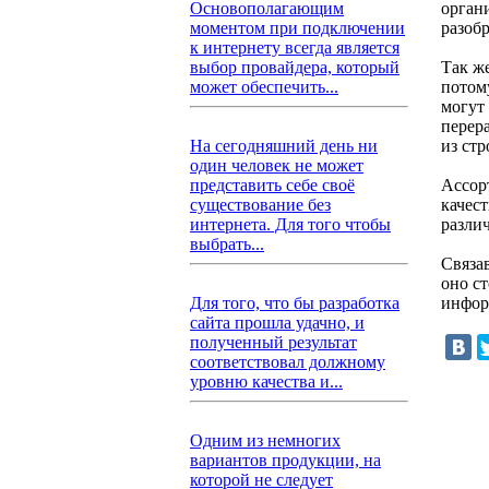
орган
Основополагающим
разобр
моментом при подключении
к интернету всегда является
Так ж
выбор провайдера, который
потом
может обеспечить...
могут 
перера
из стр
На сегодняшний день ни
один человек не может
Ассор
представить себе своё
качест
существование без
разли
интернета. Для того чтобы
выбрать...
Связа
оно ст
инфор
Для того, что бы разработка
сайта прошла удачно, и
полученный результат
соответствовал должному
уровню качества и...
Одним из немногих
вариантов продукции, на
которой не следует