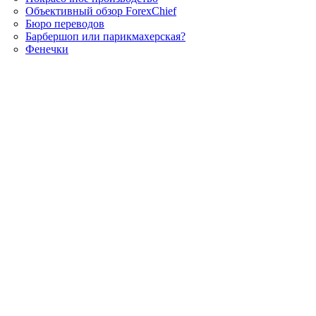
Объективный обзор ForexChief
Бюро переводов
Барбершоп или парикмахерская?
Фенечки