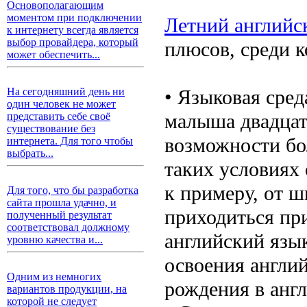
Основополагающим
моментом при подключении
Летний английс
к интернету всегда является
выбор провайдера, который
плюсов, среди к
может обеспечить...
• Языковая сред
На сегодняшний день ни
один человек не может
малыша двадцать
представить себе своё
существование без
возможности бол
интернета. Для того чтобы
выбрать...
таких условиях 
к примеру, от ш
Для того, что бы разработка
сайта прошла удачно, и
приходиться при
полученный результат
соответствовал должному
английский язы
уровню качества и...
освоения англий
Одним из немногих
рождения в англ
вариантов продукции, на
которой не следует