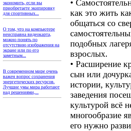
• Самостоятельн
экономить, если вы
приобретаете экипировку
как это жить ка
для спортивных...
общаться со св
О том, что на компьютере
самостоятельны
неисправна видеокарта,
можно понять по
подобных лагер
отсутствию изображения на
экране или по его
взрослых.
заметным...
• Расширение кр
В современном мире очень
сын или дочурка
важен вопрос сохранения
энергетических ресурсов.
истории, культу
Лучшие умы мира работают
заведения посещ
над решениями,...
культурой всё н
многообразие я
его нужно разви