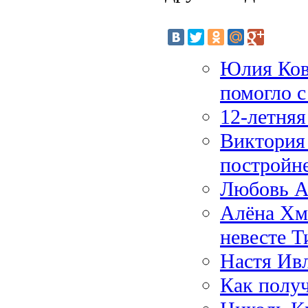
Юлия Кова
помогло с
12-летняя
Виктория 
постройн
Любовь Ак
Алёна Хме
невесте Т
Настя Ивл
Как полу