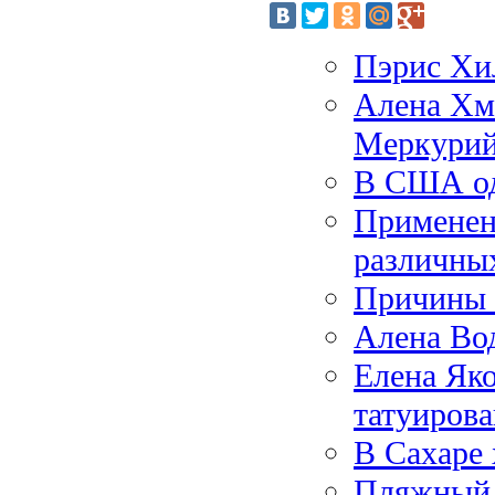
Пэрис Хи
Алена Хм
Меркури
В США од
Применен
различны
Причины 
Алена Вод
Елена Яко
татуиров
В Сахаре 
Пляжный 