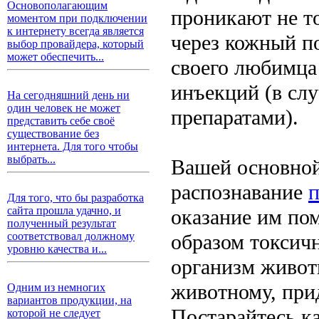
Основополагающим
проникают не то
моментом при подключении
к интернету всегда является
через кожный по
выбор провайдера, который
может обеспечить...
своего любимца 
инъекций (в сл
На сегодняшний день ни
один человек не может
препаратами).
представить себе своё
существование без
интернета. Для того чтобы
выбрать...
Вашей основной 
распознавание
п
Для того, что бы разработка
сайта прошла удачно, и
оказание им пом
полученный результат
образом токсич
соответствовал должному
уровню качества и...
организм живот
животному, прид
Одним из немногих
вариантов продукции, на
Постарайтесь к
которой не следует