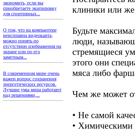
экономить, если вы
клиники или же
приобретаете экипировку
для спортивных...
Будьте максима
О том, что на компьютере
неисправна видеокарта,
люди, называющ
можно понять по
отсутствию изображения на
стремящиеся ум
экране или по его
заметным...
этого они специ
мяса либо фарш
В современном мире очень
важен вопрос сохранения
энергетических ресурсов.
Лучшие умы мира работают
Чем же может о
над решениями,...
• Не самой кач
• Химическими 