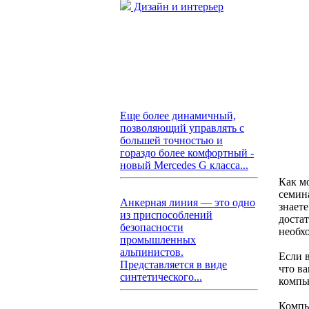
Дизайн и интерьер
Еще более динамичный,
позволяющий управлять с
большей точностью и
гораздо более комфортный -
новый Mercedes G класса...
Как м
семин
Анкерная линия — это одно
знает
из приспособлений
достат
безопасности
необх
промышленных
альпинистов.
Если в
Представляется в виде
что ва
синтетического...
компь
Компь