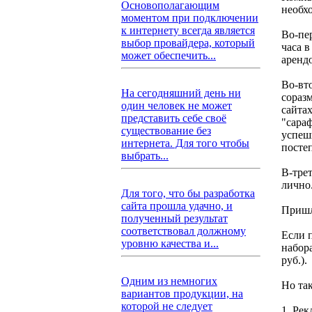
Основополагающим
необх
моментом при подключении
к интернету всегда является
Во-пе
выбор провайдера, который
часа в
может обеспечить...
аренд
Во-вто
На сегодняшний день ни
соразм
один человек не может
сайтах
представить себе своё
"сара
существование без
успеш
интернета. Для того чтобы
посте
выбрать...
В-тре
лично
Для того, что бы разработка
сайта прошла удачно, и
Пришл
полученный результат
соответствовал должному
Если п
уровню качества и...
набора
руб.).
Одним из немногих
Но так
вариантов продукции, на
которой не следует
1. Рек