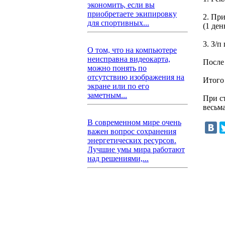
экономить, если вы
приобретаете экипировку
2. При
для спортивных...
(1 ден
3. З/п
О том, что на компьютере
неисправна видеокарта,
После 
можно понять по
отсутствию изображения на
Итого
экране или по его
заметным...
При с
весьм
В современном мире очень
важен вопрос сохранения
энергетических ресурсов.
Лучшие умы мира работают
над решениями,...