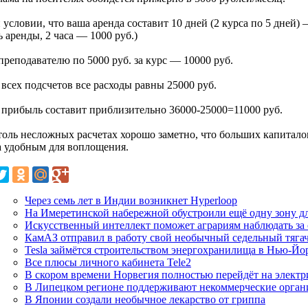
 условии, что ваша аренда составит 10 дней (2 курса по 5 дней) 
ь аренды, 2 часа — 1000 руб.)
 преподавателю по 5000 руб. за курс — 10000 руб.
всех подсчетов все расходы равны 25000 руб.
 прибыль составит приблизительно 36000-25000=11000 руб.
толь несложных расчетах хорошо заметно, что больших капиталов
а удобным для воплощения.
Через семь лет в Индии возникнет Hyperloop
На Имеретинской набережной обустроили ещё одну зону д
Искусственный интеллект поможет аграриям наблюдать за
КамАЗ отправил в работу свой необычный седельный тяга
Tesla займётся строительством энергохранилища в Нью-Йо
Все плюсы личного кабинета Tele2
В скором времени Норвегия полностью перейдёт на электр
В Липецком регионе поддерживают некоммерческие орган
В Японии создали необычное лекарство от гриппа