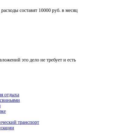
– расходы составят 10000 руб. в месяц
ложений это дело не требует и есть
ля отдыха
 свиньями
ч
рке
ический транспорт
изации