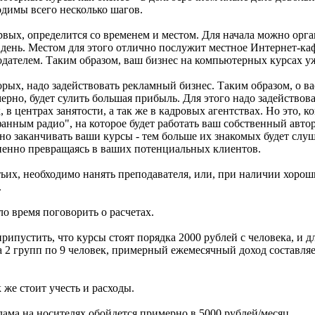
одимы всего несколько шагов.
рвых, определится со временем и местом. Для начала можно орга
 день. Местом для этого отлично послужит местное Интернет-каф
одателем. Таким образом, ваш бизнес на компьютерных курсах уж
рых, надо задействовать рекламный бизнес. Таким образом, о ва
ерно, будет сулить большая прибыль. Для этого надо задействова
, в центрах занятости, а так же в кадровых агентствах. Но это, 
фанным радио", на которое будет работать ваш собственный авто
но заканчивать ваши курсы - тем больше их знакомых будет слуш
пенно превращаясь в ваших потенциальных клиентов.
тьих, необходимо нанять преподавателя, или, при наличии хорош
.
о время поговорить о расчетах.
рипустить, что курсы стоят порядка 2000 рублей с человека, и д
 2 групп по 9 человек, примерный ежемесячный доход составляет
 же стоит учесть и расходы.
лама на носителях обойдется примерно в 5000 рублей/месяц.