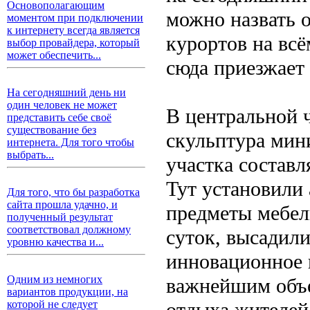
Основополагающим
можно назвать 
моментом при подключении
к интернету всегда является
курортов на вс
выбор провайдера, который
может обеспечить...
сюда приезжает
На сегодняшний день ни
один человек не может
В центральной 
представить себе своё
существование без
скульптура мин
интернета. Для того чтобы
выбрать...
участка составл
Тут установили
Для того, что бы разработка
сайта прошла удачно, и
предметы мебел
полученный результат
соответствовал должному
суток, высадили
уровню качества и...
инновационное 
Одним из немногих
важнейшим объ
вариантов продукции, на
отдыха жителей
которой не следует