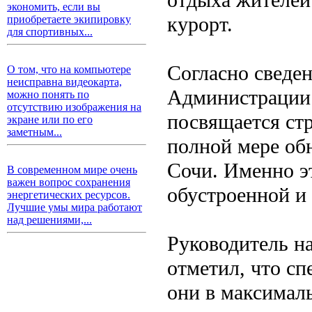
экономить, если вы
курорт.
приобретаете экипировку
для спортивных...
Согласно сведе
О том, что на компьютере
неисправна видеокарта,
Администрации 
можно понять по
отсутствию изображения на
посвящается стр
экране или по его
заметным...
полной мере об
Сочи. Именно эт
В современном мире очень
важен вопрос сохранения
обустроенной и
энергетических ресурсов.
Лучшие умы мира работают
над решениями,...
Руководитель н
отметил, что сп
они в максимал