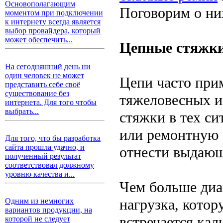
Основополагающим
Поговорим о ни
моментом при подключении
к интернету всегда является
выбор провайдера, который
может обеспечить...
Цепные стяжк
На сегодняшний день ни
один человек не может
Цепи часто при
представить себе своё
существование без
тяжеловесных и
интернета. Для того чтобы
выбрать...
стяжки в тех си
или ремонтную 
Для того, что бы разработка
сайта прошла удачно, и
отнести выдающ
полученный результат
соответствовал должному
уровню качества и...
Чем больше диа
нагрузка, котор
Одним из немногих
вариантов продукции, на
встречается ка
которой не следует