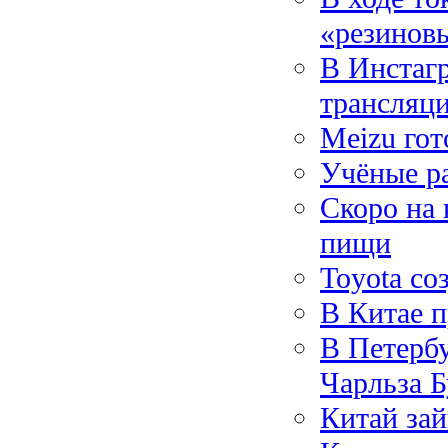
«резинов
В Инстаг
трансляц
Meizu го
Учёные ра
Скоро на 
пищи
Toyota со
В Китае п
В Петербу
Чарльза Б
Китай зай