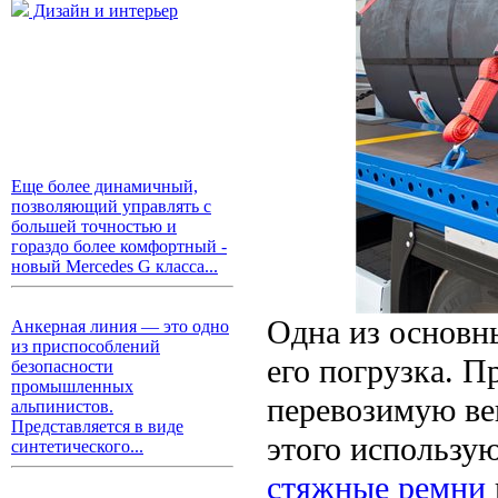
Дизайн и интерьер
Еще более динамичный,
позволяющий управлять с
большей точностью и
гораздо более комфортный -
новый Mercedes G класса...
Одна из основны
Анкерная линия — это одно
из приспособлений
его погрузка. П
безопасности
промышленных
перевозимую ве
альпинистов.
Представляется в виде
этого использу
синтетического...
стяжные ремни