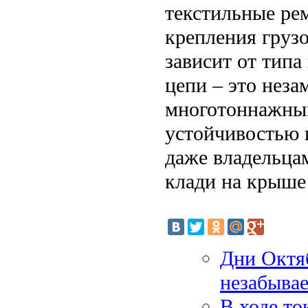
текстильные рем
крепления груз
зависит от типа
цепи – это неза
многотоннажным
устойчивостью 
даже владельцам
клади на крыш
Дни Октя
незабывае
В ходе то