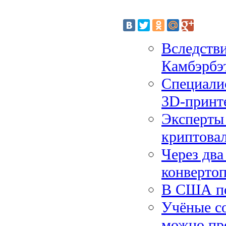
Вследстви
Камбэрбэ
Специали
3D-принт
Эксперты
криптова
Через два
конверто
В США по
Учёные с
можно пр