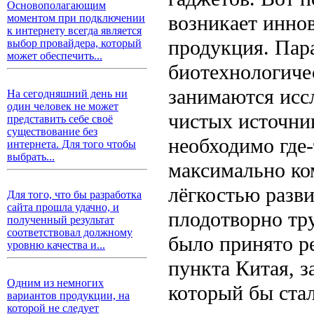
Основополагающим
возникает инно
моментом при подключении
к интернету всегда является
продукция. Пар
выбор провайдера, который
может обеспечить...
биотехнологиче
занимаются исс
На сегодняшний день ни
один человек не может
чистых источник
представить себе своё
существование без
необходимо где-
интернета. Для того чтобы
выбрать...
максимально ко
лёгкостью разви
Для того, что бы разработка
сайта прошла удачно, и
плодотворно тру
полученный результат
соответствовал должному
было принято ре
уровню качества и...
пункта Китая, з
Одним из немногих
который бы ста
вариантов продукции, на
которой не следует