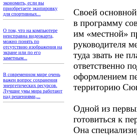
экономить, если вы
приобретаете экипировку
Своей основной
для спортивных...
в программу со
О том, что на компьютере
им «местной» п
неисправна видеокарта,
можно понять по
руководителя м
отсутствию изображения на
туда звать не п
экране или по его
заметным...
ответственно по
оформлением пе
В современном мире очень
важен вопрос сохранения
территорию Сю
энергетических ресурсов.
Лучшие умы мира работают
над решениями,...
Одной из первы
готовиться к пе
Она специализир