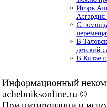
Игорь Ашу
Асгардия 
С помощь
перемеща
В Таловс
детский с
В Китае 
Информационный некомм
uchebniksonline.ru ©
При цитировании и испо