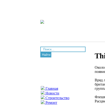
Thi
Найти
Около
появи
Вряд 
брита
групп
Главная
Новости
Флешм
Строительство
Расцв
Ремонт