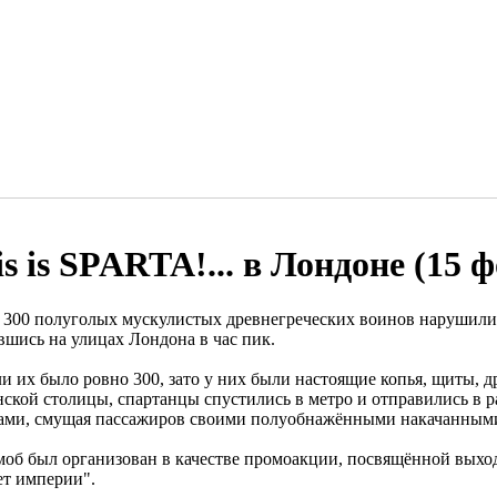
s is SPARTA!... в Лондоне (15 ф
 300 полуголых мускулистых древнегреческих воинов нарушили
вшись на улицах Лондона в час пик.
ли их было ровно 300, зато у них были настоящие копья, щиты, 
нской столицы, спартанцы спустились в метро и отправились в
ами, смущая пассажиров своими полуобнажёнными накачанными
об был организован в качестве промоакции, посвящённой выхо
ет империи".