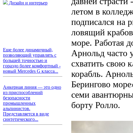
давней страсти 
Дизайн и интерьер
летом в колледж
подписался на р
ловящий крабов
море. Работая д
Еще более динамичный,
Арнольд часто у
позволяющий управлять с
большей точностью и
схватить свою 
гораздо более комфортный -
новый Mercedes G класса...
корабль. Арноль
Берингово море»
Анкерная линия — это одно
семи авантюрны
из приспособлений
безопасности
борту Ролло.
промышленных
альпинистов.
Представляется в виде
синтетического...