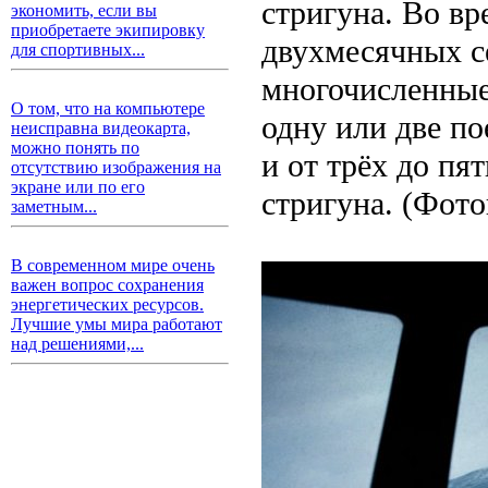
стригуна. Во вр
экономить, если вы
приобретаете экипировку
двухмесячных с
для спортивных...
многочисленные
О том, что на компьютере
одну или две по
неисправна видеокарта,
можно понять по
и от трёх до пя
отсутствию изображения на
экране или по его
стригуна. (Фот
заметным...
В современном мире очень
важен вопрос сохранения
энергетических ресурсов.
Лучшие умы мира работают
над решениями,...