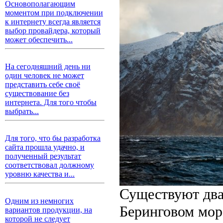
Основополагающим
моментом при подключении
к интернету всегда является
выбор провайдера, который
может обеспечить...
На сегодняшний день ни
один человек не может
представить себе своё
существование без
интернета. Для того чтобы
выбрать...
Для того, что бы разработка
сайта прошла удачно, и
полученный результат
соответствовал должному
уровню качества и...
Существуют два
Одним из немногих
Беринговом море
вариантов продукции, на
которой не следует