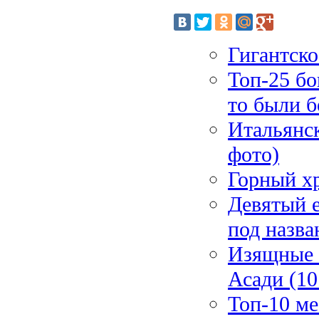
Гигантско
Топ-25 бо
то были 
Итальянск
фото)
Горный хр
Девятый 
под назва
Изящные 
Асади (10
Топ-10 ме