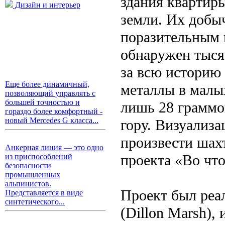
здания квартиры
Дизайн и интерьер
земли. Их добыч
поразительным 
обнаружен тысяч
за всю историю
Еще более динамичный,
металлы в малы
позволяющий управлять с
большей точностью и
лишь 28 граммо
гораздо более комфортный -
новый Mercedes G класса...
гору. Визуализа
произвести шахт
Анкерная линия — это одно
проекта «Во что 
из приспособлений
безопасности
промышленных
альпинистов.
Проект был ре
Представляется в виде
синтетического...
(Dillon Marsh),