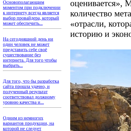
оценивается», 
Основополагающим
моментом при подключении
количество мета
к интернету всегда является
выбор провайдера, который
«отрасли, кото
может обеспечить...
историю и экон
На сегодняшний день ни
один человек не может
представить себе своё
существование без
интернета. Для того чтобы
выбрать...
Для того, что бы разработка
сайта прошла удачно, и
полученный результат
соответствовал должному
уровню качества и...
Одним из немногих
вариантов продукции, на
которой не следует