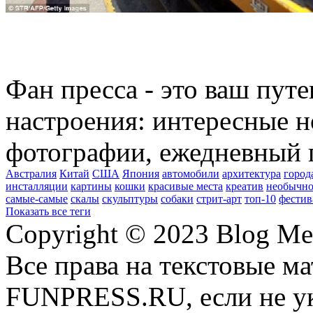
Фан пресса - это ваш пут
настроения: интересные н
фотографии, ежедневный 
Австралия
Китай
США
Япония
автомобили
архитектура
город
инсталляции
картины
кошки
красивые места
креатив
необычно
самые-самые
скалы
скульптуры
собаки
стрит-арт
топ-10
фестив
Показать все теги
Copyright © 2023 Blog Me
Все права на текстовые м
FUNPRESS.RU, если не ук