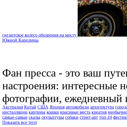
гигантское колесо обозрения на мосту
Южной Каролины
Фан пресса - это ваш пут
настроения: интересные н
фотографии, ежедневный 
Австралия
Китай
США
Япония
автомобили
архитектура
город
инсталляции
картины
кошки
красивые места
креатив
необычно
самые-самые
скалы
скульптуры
собаки
стрит-арт
топ-10
фестив
Показать все теги