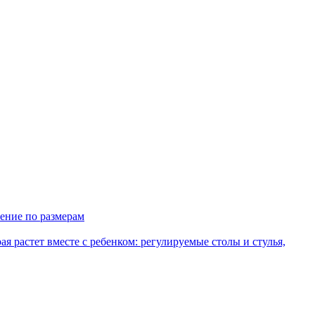
ение по размерам
рая растет вместе с ребенком: регулируемые столы и стулья,