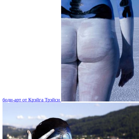
боди-арт от Крэйга Трэйси