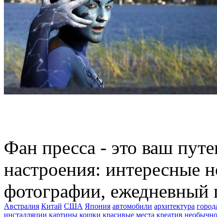
Фан пресса - это ваш пут
настроения: интересные н
фотографии, ежедневный 
Австралия
Китай
США
Япония
автомобили
архитектура
город
инсталляции
картины
кошки
красивые места
креатив
необычно