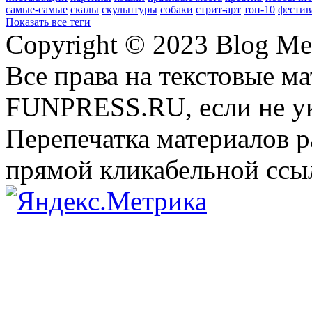
самые-самые
скалы
скульптуры
собаки
стрит-арт
топ-10
фестив
Показать все теги
Copyright © 2023 Blog Me
Все права на текстовые м
FUNPRESS.RU, если не ук
Перепечатка материалов р
прямой кликабельной сс