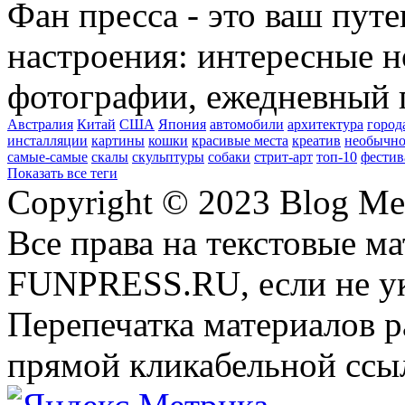
Фан пресса - это ваш пут
настроения: интересные н
фотографии, ежедневный 
Австралия
Китай
США
Япония
автомобили
архитектура
город
инсталляции
картины
кошки
красивые места
креатив
необычно
самые-самые
скалы
скульптуры
собаки
стрит-арт
топ-10
фестив
Показать все теги
Copyright © 2023 Blog Me
Все права на текстовые м
FUNPRESS.RU, если не ук
Перепечатка материалов р
прямой кликабельной сс