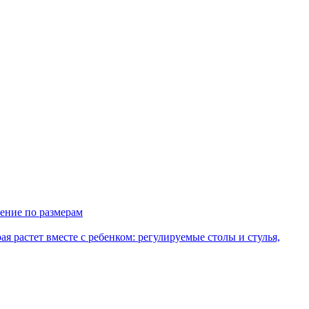
ение по размерам
рая растет вместе с ребенком: регулируемые столы и стулья,