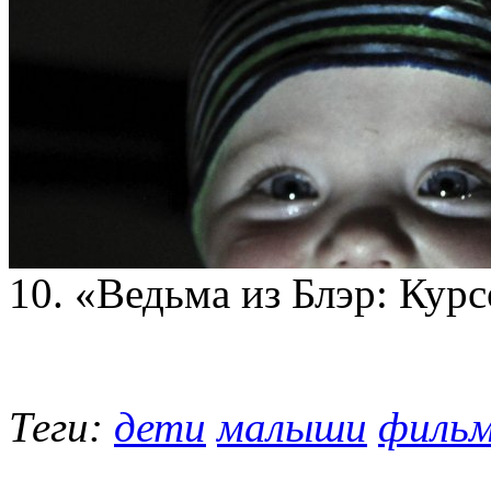
10. «Ведьма из Блэр: Курсо
Теги:
дети
малыши
филь