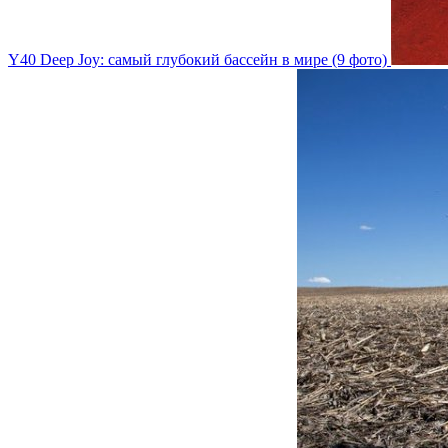
Y40 Deep Joy: самый глубокий бассейн в мире (9 фото)