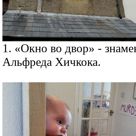
1. «Окно во двор» - знам
Альфреда Хичкока.