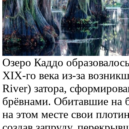
Озеро Каддо образовалось
XIX-го века из-за возникш
River) затора, сформиров
брёвнами. Обитавшие на 
на этом месте свои плоти
создав запруду, перекрыв