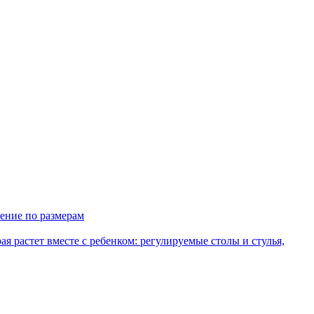
ение по размерам
рая растет вместе с ребенком: регулируемые столы и стулья,