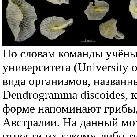
По словам команды учёны
университета (University 
вида организмов, названн
Dendrogramma discoides, 
форме напоминают грибы,
Австралии. На данный мо
отнести их какому-либо т