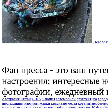
Невероя
Фан пресса - это ваш пут
настроения: интересные н
фотографии, ежедневный 
Австралия
Китай
США
Япония
автомобили
архитектура
город
инсталляции
картины
кошки
красивые места
креатив
необычно
самые-самые
скалы
скульптуры
собаки
стрит-арт
топ-10
фестив