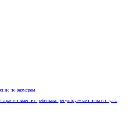
ение по размерам
рая растет вместе с ребенком: регулируемые столы и стулья,