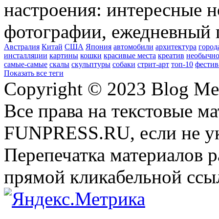
настроения: интересные н
фотографии, ежедневный 
Австралия
Китай
США
Япония
автомобили
архитектура
город
инсталляции
картины
кошки
красивые места
креатив
необычно
самые-самые
скалы
скульптуры
собаки
стрит-арт
топ-10
фестив
Показать все теги
Copyright © 2023 Blog Me
Все права на текстовые м
FUNPRESS.RU, если не ук
Перепечатка материалов р
прямой кликабельной сс