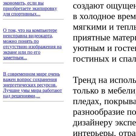
создают ощущен
экономить, если вы
приобретаете экипировку
в холодное врем
для спортивных...
мягкими и тепл
О том, что на компьютере
приятные матер
неисправна видеокарта,
можно понять по
уютным и госте
отсутствию изображения на
экране или по его
гостиных и спал
заметным...
В современном мире очень
Тренд на исполь
важен вопрос сохранения
энергетических ресурсов.
только в мебели
Лучшие умы мира работают
над решениями,...
пледах, покрыв
разнообразие по
дизайнеру эксп
интерьеры, отр