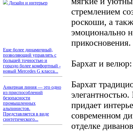
мягкие и уютны
Дизайн и интерьер
стремлением соз
роскоши, а такж
эмоционально 
прикосновения.
Еще более динамичный,
позволяющий управлять с
большей точностью и
Бархат и велюр
гораздо более комфортный -
новый Mercedes G класса...
Бархат традицио
Анкерная линия — это одно
элегантностью. 
из приспособлений
безопасности
придает интерь
промышленных
альпинистов.
современном ди
Представляется в виде
синтетического...
отделке диванов