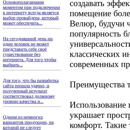
создавать эффек
Основополагающим
моментом при подключении
помещение боле
к интернету всегда является
выбор провайдера, который
Велюр, будучи 
может обеспечить...
популярность бл
На сегодняшний день ни
универсальности
один человек не может
представить себе своё
классических и
существование без
интернета. Для того чтобы
современных пр
выбрать...
Для того, что бы разработка
Преимущества т
сайта прошла удачно, и
полученный результат
соответствовал должному
уровню качества и...
Использование 
украшает простр
Одним из немногих
вариантов продукции, на
комфорт. Такие
которой не следует