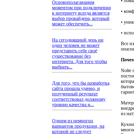
• пов
Основополагающим
моментом при подключении
• комф
к интернету всегда является
выбор провайдера, который
• уни
может обеспечить...
• испо
На сегодняшний день ни
Все и
один человек не может
опасн
представить себе своё
существование без
Почем
интернета. Для того чтобы
выбрать...
Nolte
посто
котор
Для того, что бы разработка
бытов
сайта прошла удачно, и
гарни
полученный результат
соответствовал должному
Матер
уровню качества и...
внедр
из на
Одним из немногих
Кухни
вариантов продукции, на
много
которой не следует