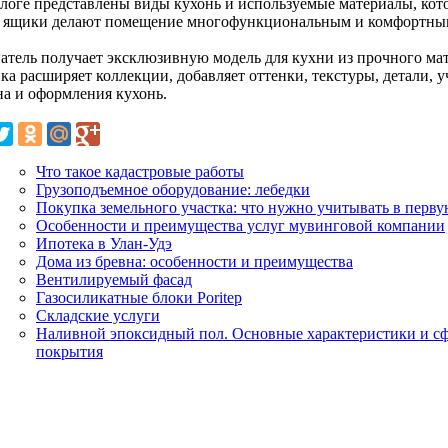
алоге представлены виды кухонь и используемые материалы, кот
 ящики делают помещение многофункциональным и комфортны
атель получает эксклюзивную модель для кухни из прочного мат
ка расширяет коллекции, добавляет оттенки, текстуры, детали,
на и оформления кухонь.
Что такое кадастровые работы
Грузоподъемное оборудованиe: лебедки
Покупка земельного участка: что нужно учитывать в перву
Особенности и преимущества услуг мувинговой компании
Ипотека в Улан-Удэ
Дома из бревна: особенности и преимущества
Вентилируемый фасад
Газосиликатные блоки Poritep
Складские услуги
Наливной эпоксидный пол. Основные характеристики и с
покрытия