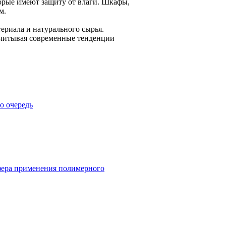
орые имеют защиту от влаги. Шкафы,
м.
ериала и натурального сырья.
 учитывая современные тенденции
ю очередь
фера применения полимерного