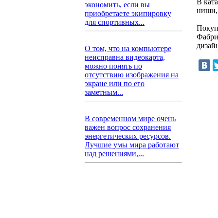
В кат
экономить, если вы
ниши,
приобретаете экипировку
для спортивных...
Покуп
Фабри
дизай
О том, что на компьютере
неисправна видеокарта,
можно понять по
отсутствию изображения на
экране или по его
заметным...
В современном мире очень
важен вопрос сохранения
энергетических ресурсов.
Лучшие умы мира работают
над решениями,...