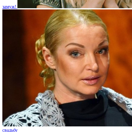
замуж!
свадьбу