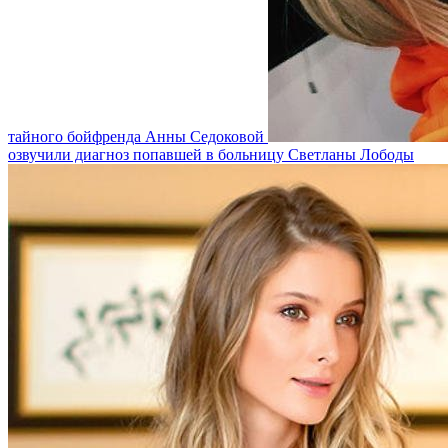
тайного бойфренда Анны Седоковой
озвучили диагноз попавшей в больницу Светланы Лободы