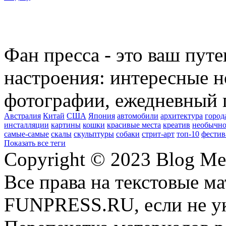
Фан пресса - это ваш пут
настроения: интересные н
фотографии, ежедневный 
Австралия
Китай
США
Япония
автомобили
архитектура
город
инсталляции
картины
кошки
красивые места
креатив
необычно
самые-самые
скалы
скульптуры
собаки
стрит-арт
топ-10
фестив
Показать все теги
Copyright © 2023 Blog Me
Все права на текстовые м
FUNPRESS.RU, если не ук