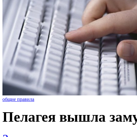
общие правила
Пелагея вышла заму