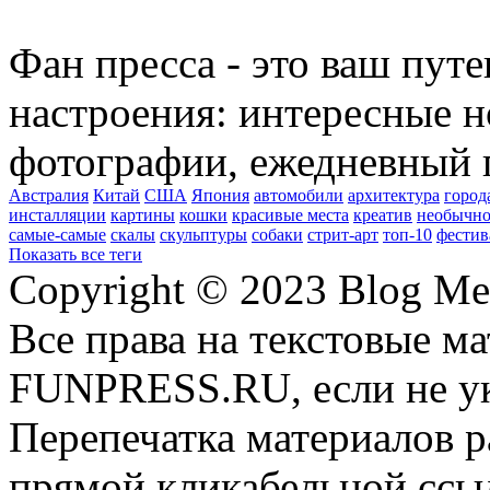
Фан пресса - это ваш пут
настроения: интересные н
фотографии, ежедневный 
Австралия
Китай
США
Япония
автомобили
архитектура
город
инсталляции
картины
кошки
красивые места
креатив
необычно
самые-самые
скалы
скульптуры
собаки
стрит-арт
топ-10
фестив
Показать все теги
Copyright © 2023 Blog Me
Все права на текстовые м
FUNPRESS.RU, если не ук
Перепечатка материалов р
прямой кликабельной сс