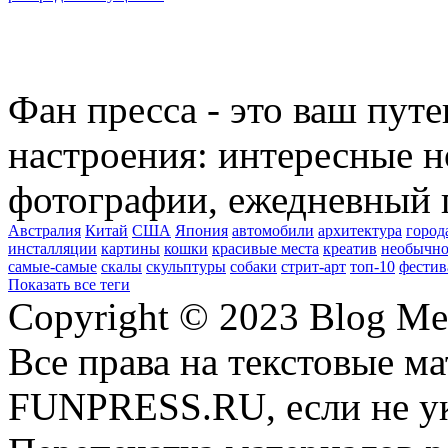
Фан пресса - это ваш пут
настроения: интересные н
фотографии, ежедневный 
Австралия
Китай
США
Япония
автомобили
архитектура
город
инсталляции
картины
кошки
красивые места
креатив
необычно
самые-самые
скалы
скульптуры
собаки
стрит-арт
топ-10
фестив
Показать все теги
Copyright © 2023 Blog Me
Все права на текстовые м
FUNPRESS.RU, если не ук