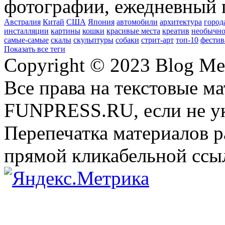
фотографии, ежедневный 
Австралия
Китай
США
Япония
автомобили
архитектура
город
инсталляции
картины
кошки
красивые места
креатив
необычно
самые-самые
скалы
скульптуры
собаки
стрит-арт
топ-10
фестив
Показать все теги
Copyright © 2023 Blog Me
Все права на текстовые м
FUNPRESS.RU, если не ук
Перепечатка материалов р
прямой кликабельной сс