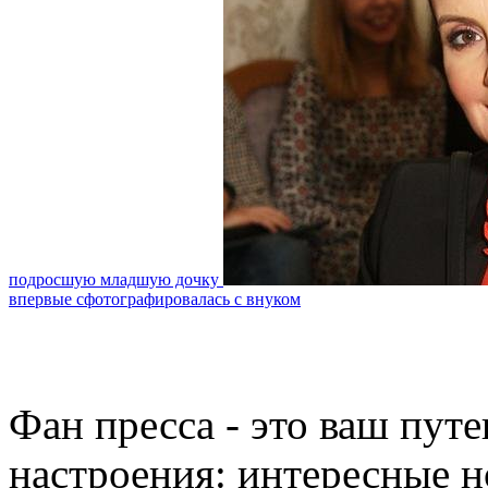
подросшую младшую дочку
впервые сфотографировалась с внуком
Фан пресса - это ваш пут
настроения: интересные н