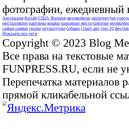
фотографии, ежедневный 
Австралия
Китай
США
Япония
автомобили
архитектура
город
инсталляции
картины
кошки
красивые места
креатив
необычно
самые-самые
скалы
скульптуры
собаки
стрит-арт
топ-10
фестив
Показать все теги
Copyright © 2023 Blog Me
Все права на текстовые м
FUNPRESS.RU, если не ук
Перепечатка материалов р
прямой кликабельной сс