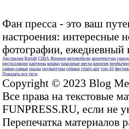
Фан пресса - это ваш пут
настроения: интересные н
фотографии, ежедневный 
Австралия
Китай
США
Япония
автомобили
архитектура
город
инсталляции
картины
кошки
красивые места
креатив
необычно
самые-самые
скалы
скульптуры
собаки
стрит-арт
топ-10
фестив
Показать все теги
Copyright © 2023 Blog Me
Все права на текстовые м
FUNPRESS.RU, если не ук
Перепечатка материалов р