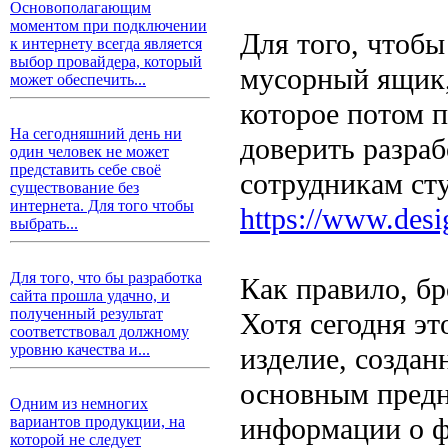
Основополагающим
моментом при подключении
Для того, чтобы
к интернету всегда является
выбор провайдера, который
мусорный ящик, 
может обеспечить...
которое потом 
На сегодняшний день ни
доверить разра
один человек не может
представить себе своё
сотрудникам ст
существование без
интернета. Для того чтобы
https://www.desi
выбрать...
Для того, что бы разработка
Как правило, б
сайта прошла удачно, и
полученный результат
Хотя сегодня э
соответствовал должному
уровню качества и...
изделие, создан
основным предн
Одним из немногих
информации о ф
вариантов продукции, на
которой не следует