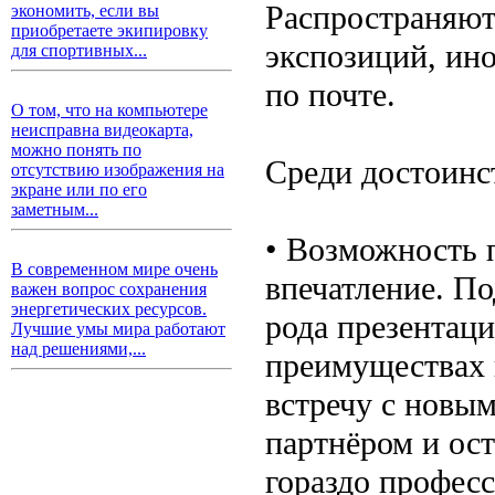
Распространяют
экономить, если вы
приобретаете экипировку
экспозиций, ино
для спортивных...
по почте.
О том, что на компьютере
неисправна видеокарта,
можно понять по
Среди достоинс
отсутствию изображения на
экране или по его
заметным...
• Возможность 
В современном мире очень
впечатление. По
важен вопрос сохранения
энергетических ресурсов.
рода презентаци
Лучшие умы мира работают
над решениями,...
преимуществах 
встречу с новы
партнёром и ост
гораздо профес