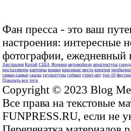
Фан пресса - это ваш пут
настроения: интересные н
фотографии, ежедневный 
Австралия
Китай
США
Япония
автомобили
архитектура
город
инсталляции
картины
кошки
красивые места
креатив
необычно
самые-самые
скалы
скульптуры
собаки
стрит-арт
топ-10
фестив
Показать все теги
Copyright © 2023 Blog Me
Все права на текстовые м
FUNPRESS.RU, если не ук
Перепечатка материалов р