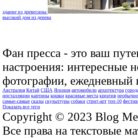
здание из древесины
высокий дом из дерева
Фан пресса - это ваш пут
настроения: интересные н
фотографии, ежедневный 
Австралия
Китай
США
Япония
автомобили
архитектура
город
инсталляции
картины
кошки
красивые места
креатив
необычно
самые-самые
скалы
скульптуры
собаки
стрит-арт
топ-10
фестив
Показать все теги
Copyright © 2023 Blog Me
Все права на текстовые м