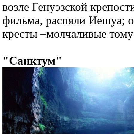
возле Генуэзской крепост
фильма, распяли Иешуа; 
кресты –молчаливые тому
"Санктум"