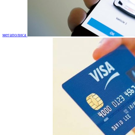
мегаполиса