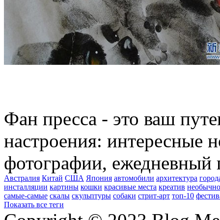
Фан пресса - это ваш пут
настроения: интересные н
фотографии, ежедневный 
Австралия
Китай
США
Япония
автомобили
архитектура
город
инсталляции
картины
кошки
красивые места
креатив
необычно
самые-самые
скалы
скульптуры
собаки
стрит-арт
топ-10
фестив
Показать все теги