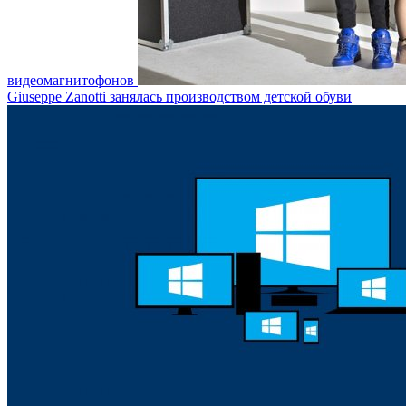
видеомагнитофонов
Giuseppe Zanotti занялась производством детской обуви