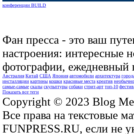
конференции BUILD
Фан пресса - это ваш пут
настроения: интересные н
фотографии, ежедневный 
Австралия
Китай
США
Япония
автомобили
архитектура
город
инсталляции
картины
кошки
красивые места
креатив
необычно
самые-самые
скалы
скульптуры
собаки
стрит-арт
топ-10
фестив
Показать все теги
Copyright © 2023 Blog Me
Все права на текстовые м
FUNPRESS.RU, если не ук