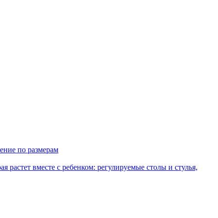
ение по размерам
рая растет вместе с ребенком: регулируемые столы и стулья,