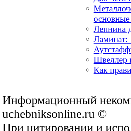
Металлоче
основные
Лепнина д
Ламинат:
Аутстаффи
Швеллер 
Как прави
Информационный некомм
uchebniksonline.ru ©
При цитировании и испо