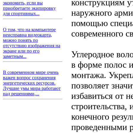
конструкциям у
экономить, если вы
приобретаете экипировку
наружного арми
для спортивных...
помощью специа
О том, что на компьютере
современного с
неисправна видеокарта,
можно понять по
отсутствию изображения на
экране или по его
Углеродное вол
заметным...
в форме полос 
В современном мире очень
монтажа. Укреп
важен вопрос сохранения
позволяет знач
энергетических ресурсов.
Лучшие умы мира работают
избавиться от 
над решениями,...
строительства, 
конечного резул
проведенными 