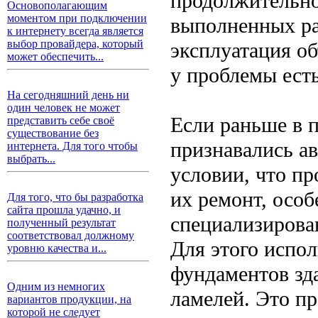
продолжительног
Основополагающим
моментом при подключении
выполненных ра
к интернету всегда является
выбор провайдера, который
эксплуатация об
может обеспечить...
у проблемы ест
На сегодняшний день ни
один человек не может
Если раньше в 
представить себе своё
существование без
признавались ав
интернета. Для того чтобы
выбрать...
условии, что пр
их ремонт, особ
Для того, что бы разработка
сайта прошла удачно, и
специализиров
полученный результат
соответствовал должному
Для этого испол
уровню качества и...
фундаментов зда
Одним из немногих
ламелей. Это п
вариантов продукции, на
которой не следует